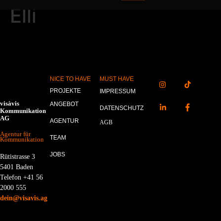
Elli
NICE TO HAVE
MUST HAVE
PROJEKTE
IMPRESSUM
visàvis
ANGEBOT
DATENSCHUTZ
Kommunikation
AG
AGENTUR
AGB
Agentur für
TEAM
Kommunikation
JOBS
Rütistrasse 3
5401 Baden
Telefon +41 56
2000 555
dein@visavis.ag